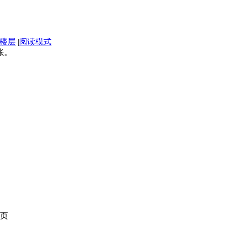
楼层
|
阅读模式
账。
页