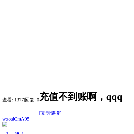
充值不到账啊，qqq
查看:
1377
|
回复:
0
[复制链接]
wxoalCmA95
1
20
1