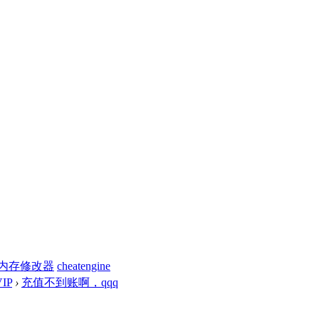
内存修改器
cheatengine
IP
›
充值不到账啊，qqq