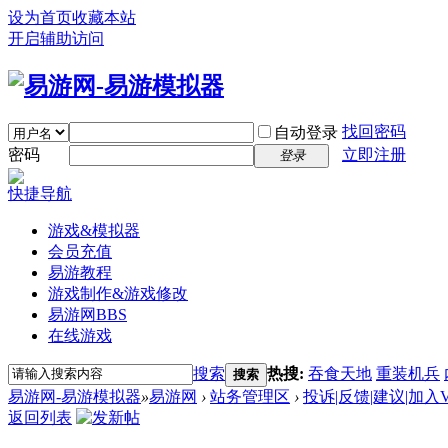
设为首页
收藏本站
开启辅助访问
找回密码
自动登录
密码
立即注册
登录
快捷导航
游戏&模拟器
会员充值
易游教程
游戏制作&游戏修改
易游网
BBS
在线游戏
搜索
热搜:
吞食天地
重装机兵
搜索
易游网-易游模拟器
»
易游网
›
站务管理区
›
投诉|反馈|建议|加入V
返回列表