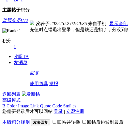
主题
帖子
积分
普通会员LV2
发表于 2022-10-2 02:40:35
来自手机
|
显示全部
充值时点错退出登录，但是钱还是扣了，分没到
积分
1
收听TA
发消息
回复
使用道具
举报
返回列表
高级模式
B
Color
Image
Link
Quote
Code
Smilies
您需要登录后才可以回帖
登录
|
立即注册
本版积分规则
回帖并转播
回帖后跳转到最后一
发表回复