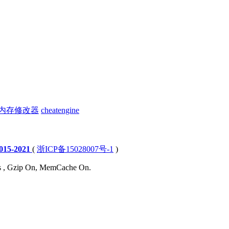
内存修改器
cheatengine
15-2021
(
浙ICP备15028007号-1
)
ies , Gzip On, MemCache On.