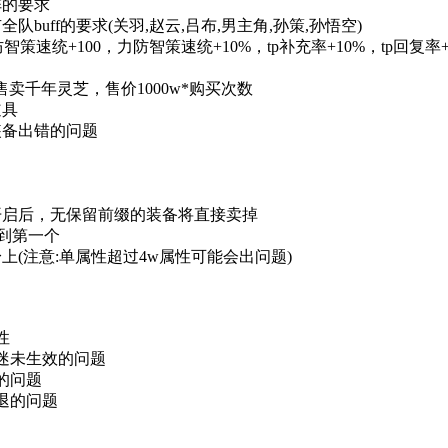
阵的要求
队buff的要求(关羽,赵云,吕布,男主角,孙策,孙悟空)
,力防智策速统+100，力防智策速统+10%，tp补充率+10%，tp回复
售卖千年灵芝，售价1000w*购买次数
道具
装备出错的问题
，开启后，无保留前缀的装备将直接卖掉
调到第一个
上(注意:单属性超过4w属性可能会出问题)
性
人迷未生效的问题
的问题
退的问题