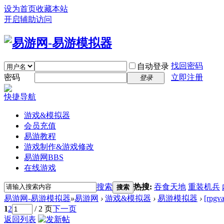
设为首页
收藏本站
开启辅助访问
找回密码
自动登录
密码
立即注册
登录
快捷导航
游戏&模拟器
会员充值
易游教程
游戏制作&游戏修改
易游网
BBS
在线游戏
搜索
热搜:
吞食天地
重装机兵
搜索
易游网-易游模拟器
»
易游网
›
游戏&模拟器
›
易游模拟器
›
[rp
1
2
/ 2 页
下一页
返回列表