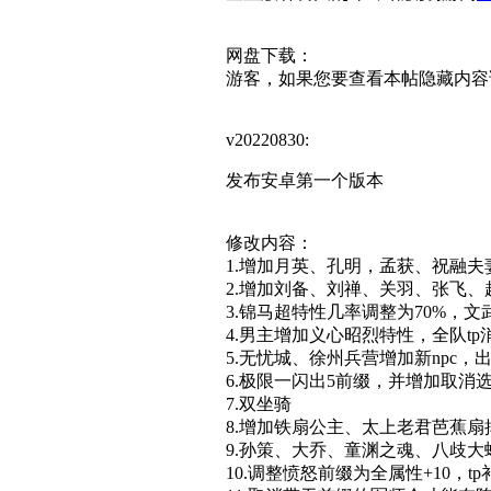
网盘下载：
游客，如果您要查看本帖隐藏内容
v20220830:
发布安卓第一个版本
修改内容：
1.增加月英、孔明，孟获、祝融夫
2.增加刘备、刘禅、关羽、张飞
3.锦马超特性几率调整为70%，文
4.男主增加义心昭烈特性，全队tp消
5.无忧城、徐州兵营增加新npc，
6.极限一闪出5前缀，并增加取消
7.双坐骑
8.增加铁扇公主、太上老君芭蕉扇
9.孙策、大乔、童渊之魂、八歧
10.调整愤怒前缀为全属性+10，tp