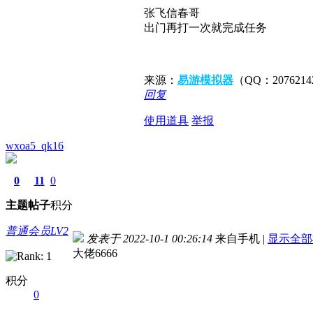
张飞信春哥
出门再打一次就完成任务
来源：
易游模拟器
（QQ：20762
回复
使用道具
举报
wxoa5_qk16
0
11
0
主题
帖子
积分
普通会员LV2
发表于 2022-10-1 00:26:14
来自手机
|
显示全部
大佬6666
积分
0