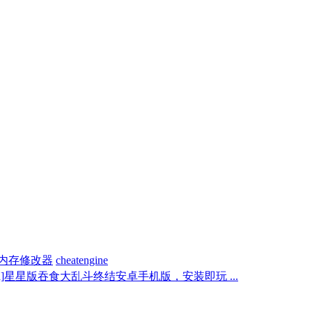
内存修改器
cheatengine
gva]星星版吞食大乱斗终结安卓手机版，安装即玩 ...