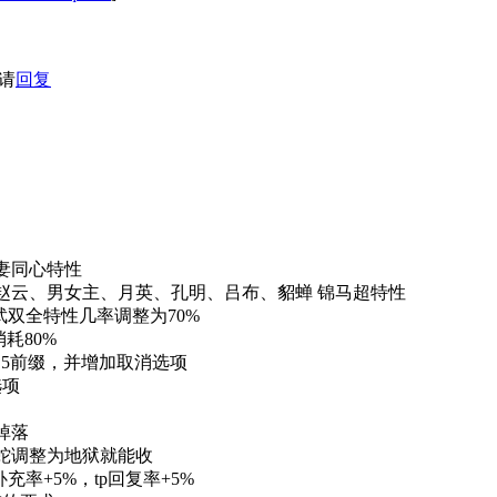
请
回复
妻同心特性
、赵云、男女主、月英、孔明、吕布、貂蝉 锦马超特性
武双全特性几率调整为70%
耗80%
出5前缀，并增加取消选项
选项
掉落
大蛇调整为地狱就能收
补充率+5%，tp回复率+5%