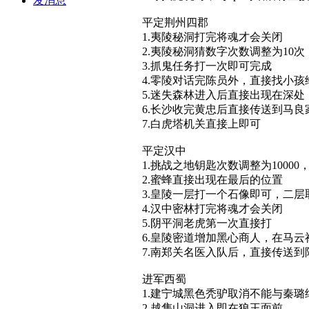
发消息
平定荆州四郡
1.夷陵秘洞打完将魂才会关闭
2.夷陵秘洞猜数字次数调整为10次
3.抓鬼任务打一次即可完成
4.零陵对话完陈员外，直接找小孩
5.迷失森林进入后直接出现在深处
6.长沙收完黄忠后直接传送到马
7.白虎塔机关直接上即可
平定汉中
1.挑战之地钥匙次数调整为1000
2.蜜蜂直接出现在最后的位置
3.皇陵一层打一个石像即可，二
4.汉中密林打完将魂才会关闭
5.阴平洞老虎第一次直接打
6.皇陵密道增加黑心商人，在马
7.南郑关名医入队后，直接传送到
进军西蜀
1.建宁城黑色秃驴取消不能与秦璐
2.越隽山洞进入即在狼王面前