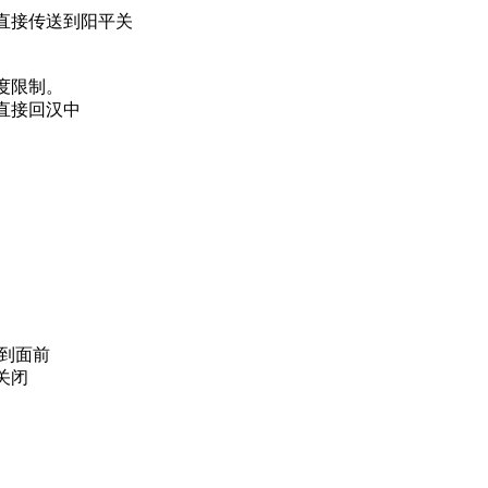
，直接传送到阳平关
度限制。
直接回汉中
你到面前
关闭