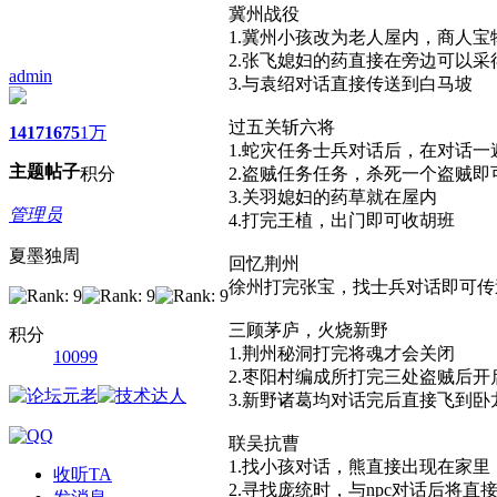
冀州战役
1.冀州小孩改为老人屋内，商人
2.张飞媳妇的药直接在旁边可以采
admin
3.与袁绍对话直接传送到白马坡
过五关斩六将
1417
1675
1万
1.蛇灾任务士兵对话后，在对话一
主题
帖子
积分
2.盗贼任务任务，杀死一个盗贼即
3.关羽媳妇的药草就在屋内
管理员
4.打完王植，出门即可收胡班
夏墨独周
回忆荆州
徐州打完张宝，找士兵对话即可传
三顾茅庐，火烧新野
积分
1.荆州秘洞打完将魂才会关闭
10099
2.枣阳村编成所打完三处盗贼后开
3.新野诸葛均对话完后直接飞到
联吴抗曹
1.找小孩对话，熊直接出现在家里
收听TA
2.寻找庞统时，与npc对话后将直接