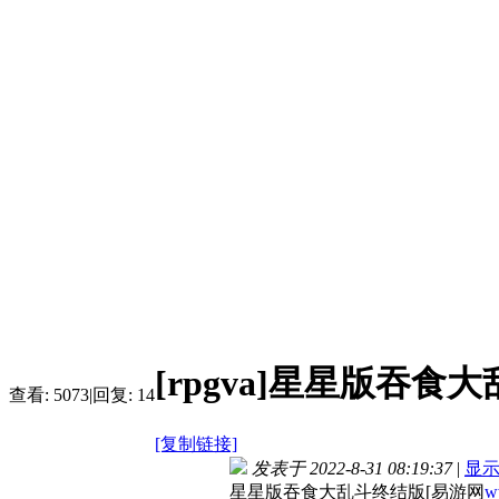
[rpgva]星星版吞
查看:
5073
|
回复:
14
[复制链接]
发表于 2022-8-31 08:19:37
|
显
星星版吞食大乱斗终结版[易游网
w