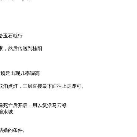
给玉石就行
良家，然后传送到桂阳
0，魏延出现几率调高
层取消点灯，三层直接最下面往上走即可。
云禄死亡后开启，用以复活马云禄
陪水城
结婚的条件。