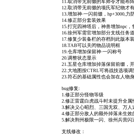
11.取消带无前缀的军师令才能布
12.取消带无前缀的项氏军纪物才有全
13.增加神·一闪前缀，hp+3000
14.修正部分套装效果
15.打完四神塔后，神兽增加npc，
16.徐州军需官增加部分支线任务
17.修复少装备栏的存档到此版本
18.TAB可以关闭物品说明框
19.仓库增加保留神·一闪称号
20.调整状态显示
21.五星仓库增加掉落保留前缀
22.大地图按CTRL可将战技选项
23.符石的基础属性也会加在人物身
bug修复:
1.修正部分怪物等级
2.修正雷霆白虎战斗时未提升全属
3.解决义心昭烈、三国无双、万
4.修正部分敌人的额外掉落未生效
5.解决荆州极限一闪、徐州兵营闪
支线修改：