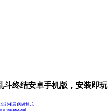
食大乱斗终结安卓手机版，安装即玩
示全部楼层
|
阅读模式
ww.eumnq.com
]