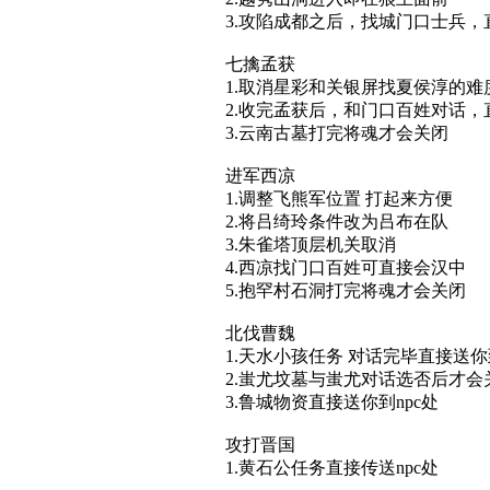
3.攻陷成都之后，找城门口士兵
七擒孟获
1.取消星彩和关银屏找夏侯淳的难
2.收完孟获后，和门口百姓对话，
3.云南古墓打完将魂才会关闭
进军西凉
1.调整飞熊军位置 打起来方便
2.将吕绮玲条件改为吕布在队
3.朱雀塔顶层机关取消
4.西凉找门口百姓可直接会汉中
5.抱罕村石洞打完将魂才会关闭
北伐曹魏
1.天水小孩任务 对话完毕直接送
2.蚩尤坟墓与蚩尤对话选否后才会
3.鲁城物资直接送你到npc处
攻打晋国
1.黄石公任务直接传送npc处