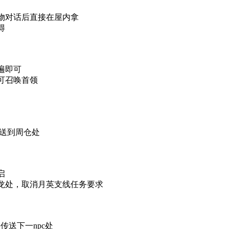
宝物对话后直接在屋内拿
得
遍即可
可召唤首领
送到周仓处
启
卧龙处，取消月英支线任务要求
传送下一npc处