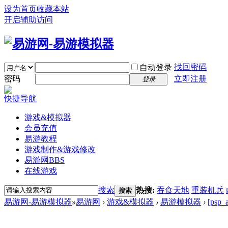
设为首页
收藏本站
开启辅助访问
找回密码
自动登录
密码
立即注册
登录
快捷导航
游戏&模拟器
会员充值
易游教程
游戏制作&游戏修改
易游网
BBS
在线游戏
搜索
热搜:
吞食天地
重装机兵
搜索
易游网-易游模拟器
»
易游网
›
游戏&模拟器
›
易游模拟器
›
[ps