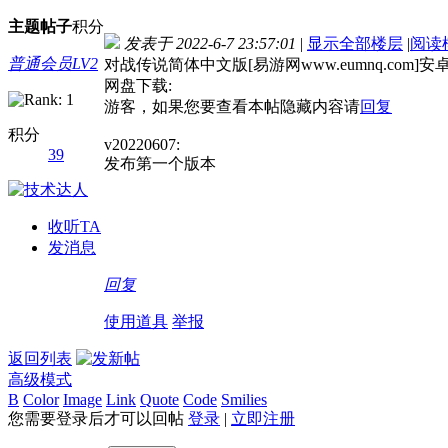
主题
帖子
积分
发表于 2022-6-7 23:57:01
|
显示全部楼层
|
阅读
普通会员LV2
对战传说简体中文版[易游网www.eumnq.com]
网盘下载:
游客，如果您要查看本帖隐藏内容请
回复
积分
v20220607:
39
发布第一个版本
收听TA
发消息
回复
使用道具
举报
返回列表
高级模式
B
Color
Image
Link
Quote
Code
Smilies
您需要登录后才可以回帖
登录
|
立即注册