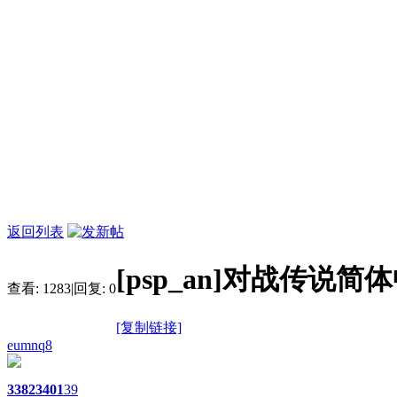
返回列表
[psp_an]对战传说
查看:
1283
|
回复:
0
[复制链接]
eumnq8
3382
3401
39