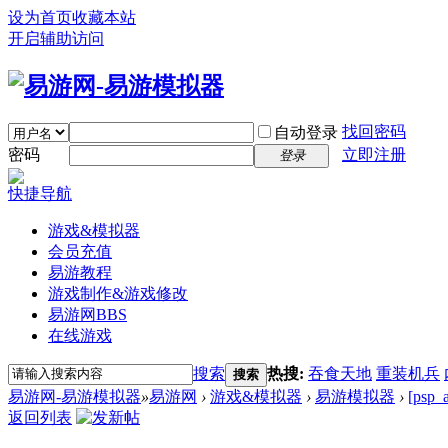
设为首页
收藏本站
开启辅助访问
找回密码
自动登录
密码
立即注册
登录
快捷导航
游戏&模拟器
会员充值
易游教程
游戏制作&游戏修改
易游网
BBS
在线游戏
搜索
热搜:
吞食天地
重装机兵
搜索
易游网-易游模拟器
»
易游网
›
游戏&模拟器
›
易游模拟器
›
[ps
返回列表