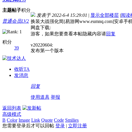
主题
帖子
积分
发表于 2022-6-4 15:29:01
|
显示全部楼层
|
阅读
普通会员LV2
换装大战强化简[易游网www.eumnq.com]安卓手
网盘下载:
游客，如果您要查看本帖隐藏内容请
回复
积分
v20220604:
39
发布第一个版本
收听TA
发消息
回复
使用道具
举报
返回列表
高级模式
B
Color
Image
Link
Quote
Code
Smilies
您需要登录后才可以回帖
登录
|
立即注册