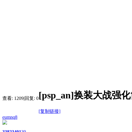
[psp_an]换装大战
查看:
1209
|
回复:
0
[复制链接]
eumnq8
3382
3401
39