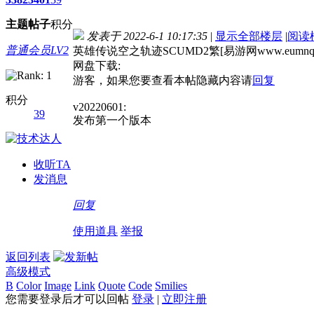
主题
帖子
积分
发表于 2022-6-1 10:17:35
|
显示全部楼层
|
阅读
普通会员LV2
英雄传说空之轨迹SCUMD2繁[易游网www.eumnq
网盘下载:
游客，如果您要查看本帖隐藏内容请
回复
积分
v20220601:
39
发布第一个版本
收听TA
发消息
回复
使用道具
举报
返回列表
高级模式
B
Color
Image
Link
Quote
Code
Smilies
您需要登录后才可以回帖
登录
|
立即注册