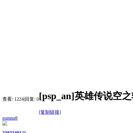
[psp_an]英雄传说
查看:
1224
|
回复:
0
[复制链接]
eumnq8
3382
3401
39