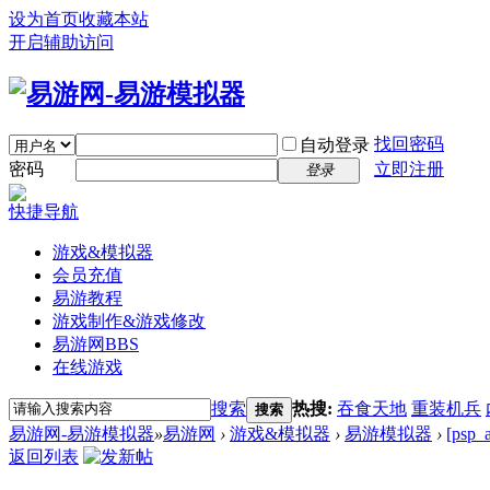
设为首页
收藏本站
开启辅助访问
找回密码
自动登录
密码
立即注册
登录
快捷导航
游戏&模拟器
会员充值
易游教程
游戏制作&游戏修改
易游网
BBS
在线游戏
搜索
热搜:
吞食天地
重装机兵
搜索
易游网-易游模拟器
»
易游网
›
游戏&模拟器
›
易游模拟器
›
[ps
返回列表