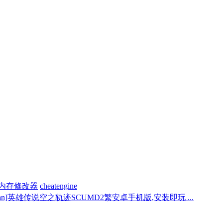
内存修改器
cheatengine
p_an]英雄传说空之轨迹SCUMD2繁安卓手机版,安装即玩 ...