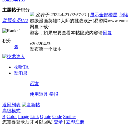
主题
帖子
积分
发表于 2022-4-23 02:57:31
|
显示全部楼层
|
阅
普通会员LV2
超级漫画英雄D大师的挑战欧洲[易游网www.eumn
网盘下载:
游客，如果您要查看本帖隐藏内容请
回复
积分
v20220423:
39
发布第一个版本
收听TA
发消息
回复
使用道具
举报
返回列表
高级模式
B
Color
Image
Link
Quote
Code
Smilies
您需要登录后才可以回帖
登录
|
立即注册