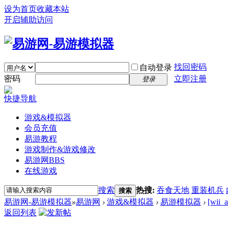
设为首页
收藏本站
开启辅助访问
找回密码
自动登录
密码
立即注册
登录
快捷导航
游戏&模拟器
会员充值
易游教程
游戏制作&游戏修改
易游网
BBS
在线游戏
搜索
热搜:
吞食天地
重装机兵
搜索
易游网-易游模拟器
»
易游网
›
游戏&模拟器
›
易游模拟器
›
[wi
返回列表