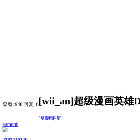
[wii_an]超级漫画
查看:
948
|
回复:
0
[复制链接]
eumnq8
3382
3401
39