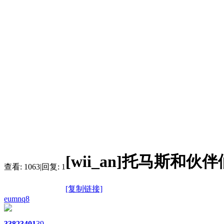
[wii_an]托马斯
查看:
1063
|
回复:
1
[复制链接]
eumnq8
3382
3401
39