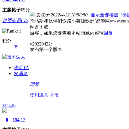
主题
帖子
积分
发表于 2022-4-22 18:58:50
|
显示全部楼层
|
阅
普通会员LV2
托马斯和伙伴们铁路小英雄欧洲[易游网www.eumn
网盘下载:
游客，如果您要查看本帖隐藏内容请
回复
积分
v20220422:
39
发布第一个版本
收听TA
发消息
回复
使用道具
举报
zzh126
0
154
12