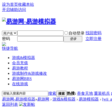
设为首页
收藏本站
开启辅助访问
找回密码
自动登录
密码
立即注册
登录
快捷导航
游戏&模拟器
会员充值
易游教程
游戏制作&游戏修改
易游网
BBS
在线游戏
搜索
热搜:
吞食天地
重装机兵
搜索
易游网-易游模拟器
»
易游网
›
游戏&模拟器
›
易游模拟器
›
[wi
返回列表