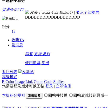
主题
帖子
积分
普通会员LV2
发表于 2022-4-22 19:56:47
|
显示全部楼层
DDDDDDDDDDDDDDDDDDD
积分
12
收听TA
发消息
回复
支持
反对
使用道具
举报
返回列表
高级模式
B
Color
Image
Link
Quote
Code
Smilies
您需要登录后才可以回帖
登录
|
立即注册
本版积分规则
回帖并转播
回帖后跳转到最后一
发表回复