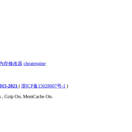
内存修改器
cheatengine
15-2021
(
浙ICP备15028007号-1
)
ies , Gzip On, MemCache On.