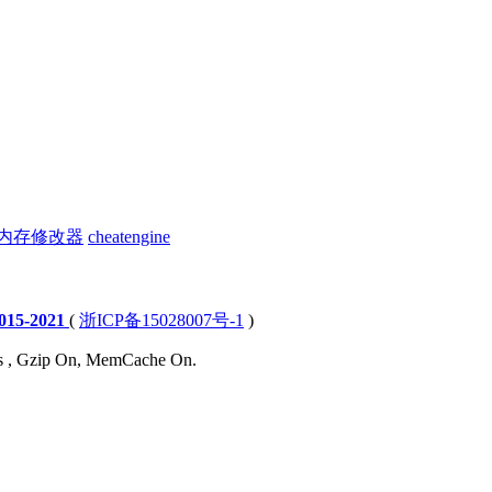
内存修改器
cheatengine
15-2021
(
浙ICP备15028007号-1
)
ies , Gzip On, MemCache On.