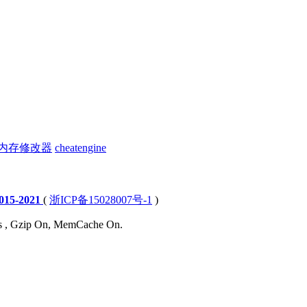
内存修改器
cheatengine
15-2021
(
浙ICP备15028007号-1
)
ies , Gzip On, MemCache On.