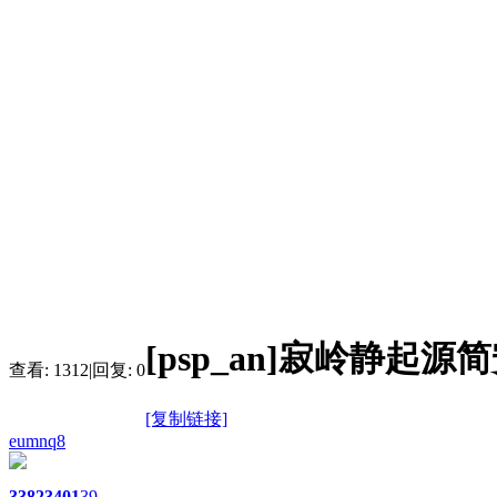
[psp_an]寂岭静起
查看:
1312
|
回复:
0
[复制链接]
eumnq8
3382
3401
39