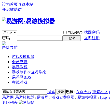
设为首页
收藏本站
开启辅助访问
找回密码
自动登录
密码
立即注册
登录
快捷导航
游戏&模拟器
会员充值
易游教程
游戏制作&游戏修改
易游网
BBS
在线游戏
搜索
热搜:
吞食天地
重装机兵
搜索
易游网-易游模拟器
»
易游网
›
游戏&模拟器
›
易游模拟器
›
[ps
返回列表