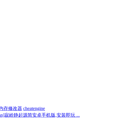
内存修改器
cheatengine
p_an]寂岭静起源简安卓手机版,安装即玩 ...