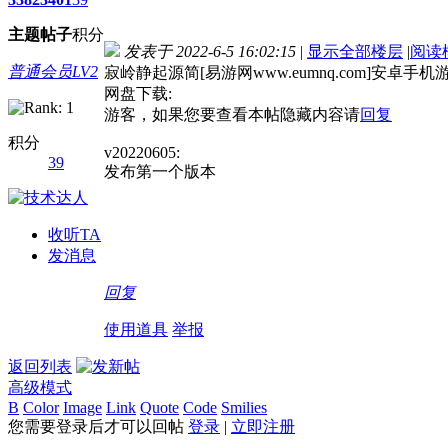
主题
帖子
积分
发表于 2022-6-5 16:02:15
|
显示全部楼层
|
阅读
普通会员LV2
寂岭静起源简[易游网www.eumnq.com]安卓手机
网盘下载:
游客，如果您要查看本帖隐藏内容请
回复
积分
v20220605:
39
发布第一个版本
收听TA
发消息
回复
使用道具
举报
返回列表
高级模式
B
Color
Image
Link
Quote
Code
Smilies
您需要登录后才可以回帖
登录
|
立即注册