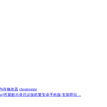
内存修改器
cheatengine
p_an]苍翼默示录厄运扳机繁安卓手机版,安装即玩 ...