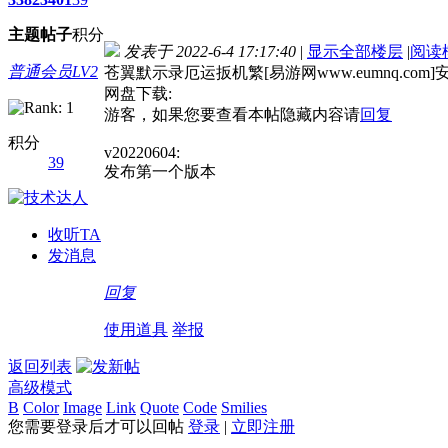
主题
帖子
积分
发表于 2022-6-4 17:17:40
|
显示全部楼层
|
阅读
普通会员LV2
苍翼默示录厄运扳机繁[易游网www.eumnq.com
网盘下载:
游客，如果您要查看本帖隐藏内容请
回复
积分
v20220604:
39
发布第一个版本
收听TA
发消息
回复
使用道具
举报
返回列表
高级模式
B
Color
Image
Link
Quote
Code
Smilies
您需要登录后才可以回帖
登录
|
立即注册