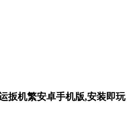
录厄运扳机繁安卓手机版,安装即玩