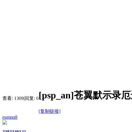
[psp_an]苍翼默示
查看:
1309
|
回复:
0
[复制链接]
eumnq8
3382
3401
39