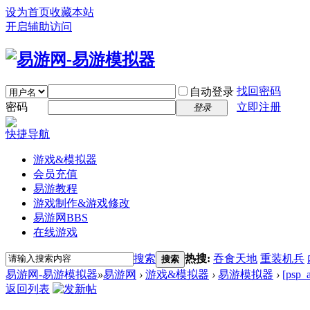
设为首页
收藏本站
开启辅助访问
找回密码
自动登录
密码
立即注册
登录
快捷导航
游戏&模拟器
会员充值
易游教程
游戏制作&游戏修改
易游网
BBS
在线游戏
搜索
热搜:
吞食天地
重装机兵
搜索
易游网-易游模拟器
»
易游网
›
游戏&模拟器
›
易游模拟器
›
[ps
返回列表