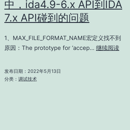
中，ida4.9-6.x API到IDA
7.x API碰到的问题
1、MAX_FILE_FORMAT_NAME宏定义找不到
移
原因：The prototype for ‘accep…
继续阅读
植
ida
发布日期：
2022年5月13日
loa
分类：
调试技术
插
件
过
程
中