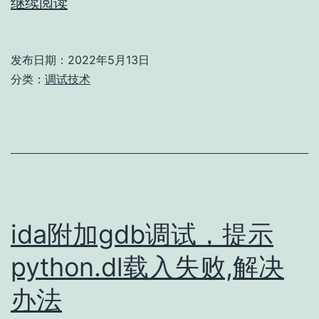
windbg
继续阅读
使
用
发布日期：
2022年5月13日
积
分类：
调试技术
累
（1）
ida附加gdb调试，提示
python.dl载入失败,解决
办法