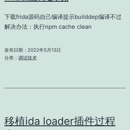
入
失
下载frida源码自己编译提示builddep编译不过
败,
解决办法：执行npm cache clean
解
决
办
发布日期：
2022年5月13日
分类：
调试技术
法
移植ida loader插件过程