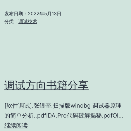
统
发布日期：
2022年5月13日
vs2013/vs2017
分类：
调试技术
安
装
babelua
插
件
提
调试方向书籍分享
示
未
[软件调试].张银奎.扫描版windbg 调试器原理
将
的简单分析..pdfIDA.Pro代码破解揭秘.pdfOl…
对
调
继续阅读
象