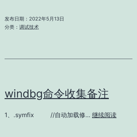
试
引
方
用
发布日期：
2022年5月13日
向
分类：
调试技术
设
书
置
籍
到
分
对
享
象
实
windbg命令收集备注
例
解
决
windb
1、.symfix //自动加载修…
继续阅读
办
命
法
令