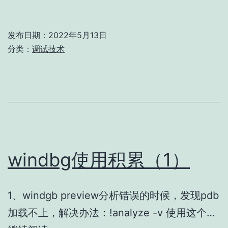
自
动
发布日期：
2022年5月13日
附
分类：
调试技术
加
指
定
进
程
方
windbg使用积累（1）
法
1、windgb preview分析错误的时候，发现pdb
加载不上，解决办法：!analyze -v 使用这个…