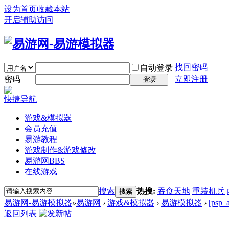
设为首页
收藏本站
开启辅助访问
找回密码
自动登录
密码
立即注册
登录
快捷导航
游戏&模拟器
会员充值
易游教程
游戏制作&游戏修改
易游网
BBS
在线游戏
搜索
热搜:
吞食天地
重装机兵
搜索
易游网-易游模拟器
»
易游网
›
游戏&模拟器
›
易游模拟器
›
[ps
返回列表