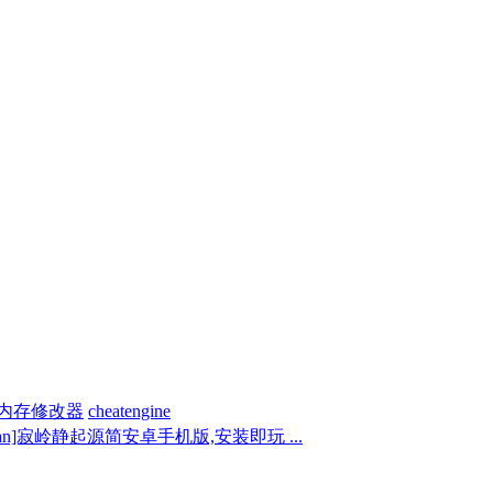
内存修改器
cheatengine
p_an]寂岭静起源简安卓手机版,安装即玩 ...