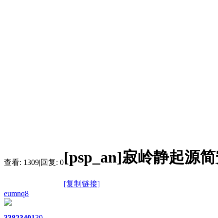
[psp_an]寂岭静起
查看:
1309
|
回复:
0
[复制链接]
eumnq8
3382
3401
39