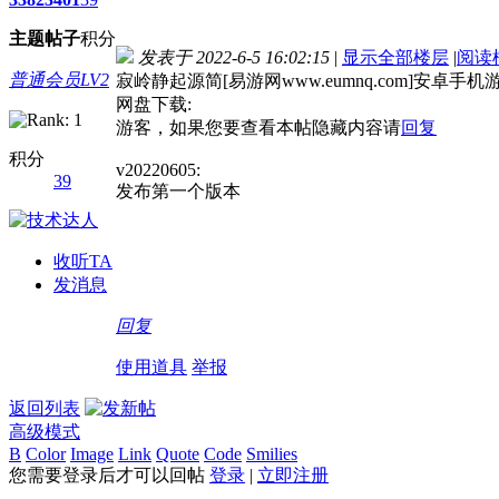
主题
帖子
积分
发表于 2022-6-5 16:02:15
|
显示全部楼层
|
阅读
普通会员LV2
寂岭静起源简[易游网www.eumnq.com]安卓手机
网盘下载:
游客，如果您要查看本帖隐藏内容请
回复
积分
v20220605:
39
发布第一个版本
收听TA
发消息
回复
使用道具
举报
返回列表
高级模式
B
Color
Image
Link
Quote
Code
Smilies
您需要登录后才可以回帖
登录
|
立即注册