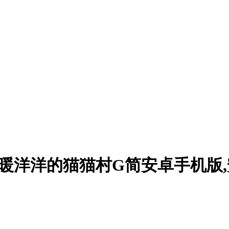
人日记暖洋洋的猫猫村G简安卓手机版