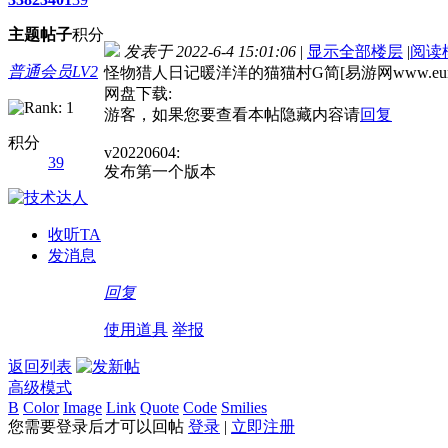
主题
帖子
积分
发表于 2022-6-4 15:01:06
|
显示全部楼层
|
阅读
普通会员LV2
怪物猎人日记暖洋洋的猫猫村G简[易游网www.eum
网盘下载:
游客，如果您要查看本帖隐藏内容请
回复
积分
v20220604:
39
发布第一个版本
收听TA
发消息
回复
使用道具
举报
返回列表
高级模式
B
Color
Image
Link
Quote
Code
Smilies
您需要登录后才可以回帖
登录
|
立即注册