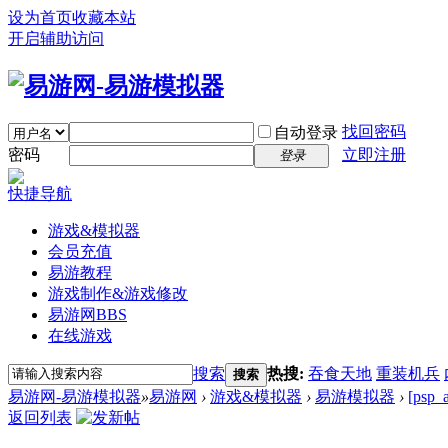
设为首页
收藏本站
开启辅助访问
找回密码
自动登录
密码
立即注册
登录
快捷导航
游戏&模拟器
会员充值
易游教程
游戏制作&游戏修改
易游网
BBS
在线游戏
搜索
热搜:
吞食天地
重装机兵
搜索
易游网-易游模拟器
»
易游网
›
游戏&模拟器
›
易游模拟器
›
[ps
返回列表