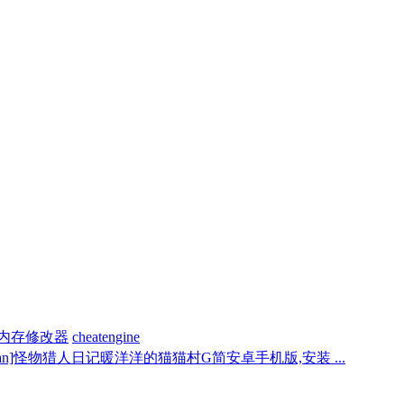
内存修改器
cheatengine
p_an]怪物猎人日记暖洋洋的猫猫村G简安卓手机版,安装 ...