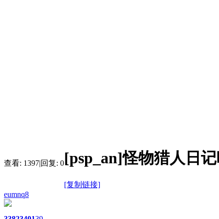
[psp_an]怪物猎
查看:
1397
|
回复:
0
[复制链接]
eumnq8
3382
3401
39