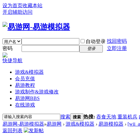
设为首页
收藏本站
开启辅助访问
找回密码
自动登录
密码
立即注册
登录
快捷导航
游戏&模拟器
会员充值
易游教程
游戏制作&游戏修改
易游网
BBS
在线游戏
搜索
热搜:
吞食天地
重装机兵
搜索
易游网-易游模拟器
»
易游网
›
游戏&模拟器
›
易游模拟器
›
[wi
返回列表