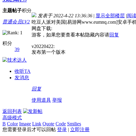
主题
帖子
积分
发表于 2022-4-22 13:36:36
|
显示全部楼层
|
阅
普通会员LV2
吃豆人派对美国[易游网www.eumnq.com]安卓手
网盘下载:
游客，如果您要查看本帖隐藏内容请
回复
积分
v20220422:
39
发布第一个版本
收听TA
发消息
回复
使用道具
举报
返回列表
高级模式
B
Color
Image
Link
Quote
Code
Smilies
您需要登录后才可以回帖
登录
|
立即注册