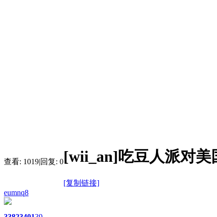
[wii_an]吃豆人派
查看:
1019
|
回复:
0
[复制链接]
eumnq8
3382
3401
39